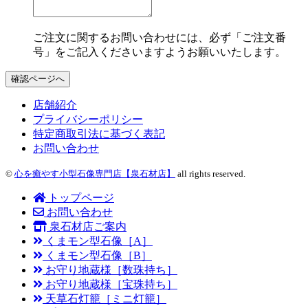
ご注文に関するお問い合わせには、必ず「ご注文番
号」をご記入くださいますようお願いいたします。
確認ページへ
店舗紹介
プライバシーポリシー
特定商取引法に基づく表記
お問い合わせ
©
心を癒やす小型石像専門店【泉石材店】
all rights reserved.
トップページ
お問い合わせ
泉石材店ご案内
くまモン型石像［A］
くまモン型石像［B］
お守り地蔵様［数珠持ち］
お守り地蔵様［宝珠持ち］
天草石灯籠［ミニ灯籠］